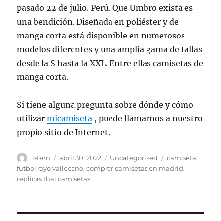
pasado 22 de julio. Perú. Que Umbro exista es
una bendición. Diseñada en poliéster y de
manga corta está disponible en numerosos
modelos diferentes y una amplia gama de tallas
desde la S hasta la XXL. Entre ellas camisetas de
manga corta.
Si tiene alguna pregunta sobre dónde y cómo
utilizar
micamiseta
, puede llamarnos a nuestro
propio sitio de Internet.
Autor
Publicado
Categorías
Etiquetas
istern
abril 30, 2022
Uncategorized
camiseta
el
futbol rayo vallecano
,
comprar camisetas en madrid
,
replicas thai camisetas