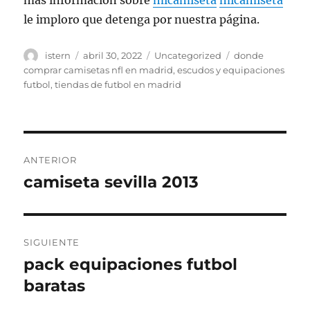
más información sobre
micamiseta
micamiseta
le imploro que detenga por nuestra página.
Autor
Publicado
Categorías
Etiquetas
istern
abril 30, 2022
Uncategorized
donde
el
comprar camisetas nfl en madrid
,
escudos y equipaciones
futbol
,
tiendas de futbol en madrid
Navegación
ANTERIOR
de
camiseta sevilla 2013
Entrada
anterior:
entradas
SIGUIENTE
pack equipaciones futbol
Entrada
siguiente:
baratas