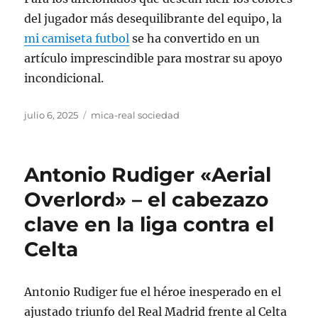
del jugador más desequilibrante del equipo, la
mi camiseta futbol
se ha convertido en un
artículo imprescindible para mostrar su apoyo
incondicional.
Publicado
Categorías
julio 6, 2025
mica-real sociedad
el
Antonio Rudiger «Aerial
Overlord» – el cabezazo
clave en la liga contra el
Celta
Antonio Rudiger fue el héroe inesperado en el
ajustado triunfo del Real Madrid frente al Celta