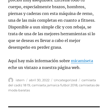
precios muy asequibles. Entrena todo tu
cuerpo, especialmente brazos, hombros,
piernas y caderas con esta máquina de remo,
una de las más completas en cuanto a fitness.
Disponible a uun simple clic y con rebaja, se
trata de una de las mejores herramientas si lo
que se deseas es llevar a cabo el mejor
desempeño en perder grasa.
Aquí hay más información sobre
micamiseta
eche un vistazo a nuestra página web.
Autor
Publicado
Categorías
Etiquetas
istern
abril 30, 2022
Uncategorized
camiseta
el
del cadiz 18 19
,
camiseta jamaica futbol 2018
,
camisetas de
moda baratas