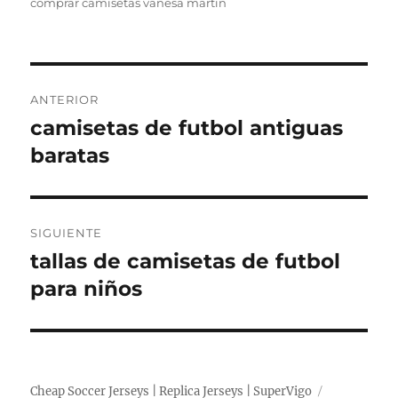
comprar camisetas vanesa martin
Navegación
ANTERIOR
de
camisetas de futbol antiguas
Entrada
anterior:
baratas
entradas
SIGUIENTE
tallas de camisetas de futbol
Entrada
siguiente:
para niños
Cheap Soccer Jerseys | Replica Jerseys | SuperVigo