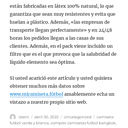
están fabricadas en látex 100% natural, lo que
garantiza que sean muy resistentes y evita que
huelan a plástico. Además, «las empresas de
transporte llegan perfectamente» y en 24/48
horas los pedidos llegan a las casas de sus
clientes. Además, en el pack viene incluido un
filtro que es el que provoca que la salubridad de
líquido elemento sea óptima.
Si usted acarició este artículo y usted quisiera
obtener muchos más datos sobre
www.micamiseta.fútbol
amablemente echa un
vistazo a nuestro propio sitio web.
Autor
Publicado
Categorías
Etiquetas
istern
abril 30, 2022
Uncategorized
camiseta
el
futbol verde y blanca
,
comprar camisetas futbol bangkok
,