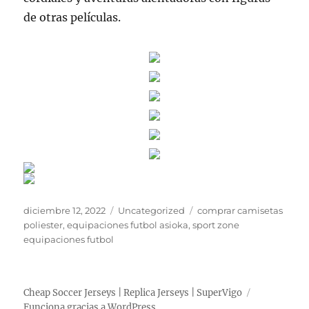
de otras películas.
Publicado
Categorías
Etiquetas
diciembre 12, 2022
Uncategorized
comprar camisetas
el
poliester
,
equipaciones futbol asioka
,
sport zone
equipaciones futbol
Cheap Soccer Jerseys | Replica Jerseys | SuperVigo
Funciona gracias a WordPress