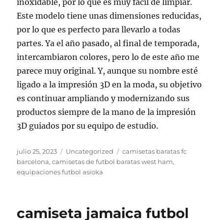
inoxidable, por lo que es muy fácil de limpiar.
Este modelo tiene unas dimensiones reducidas,
por lo que es perfecto para llevarlo a todas
partes. Ya el año pasado, al final de temporada,
intercambiaron colores, pero lo de este año me
parece muy original. Y, aunque su nombre esté
ligado a la impresión 3D en la moda, su objetivo
es continuar ampliando y modernizando sus
productos siempre de la mano de la impresión
3D guiados por su equipo de estudio.
Publicado
Categorías
Etiquetas
julio 25, 2023
Uncategorized
camisetas baratas fc
el
barcelona
,
camisetas de futbol baratas west ham
,
equipaciones futbol asioka
camiseta jamaica futbol