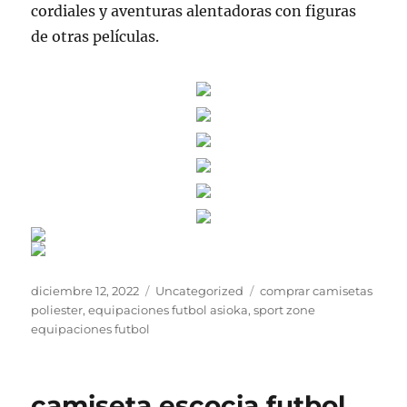
cordiales y aventuras alentadoras con figuras
de otras películas.
Publicado
Categorías
Etiquetas
diciembre 12, 2022
Uncategorized
comprar camisetas
el
poliester
,
equipaciones futbol asioka
,
sport zone
equipaciones futbol
camiseta escocia futbol