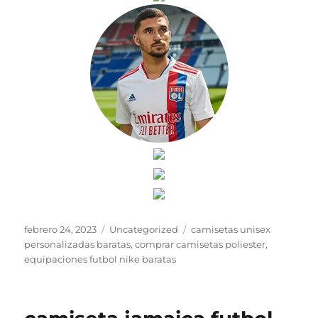
Publicado
Categorías
Etiquetas
febrero 24, 2023
Uncategorized
camisetas unisex
el
personalizadas baratas
,
comprar camisetas poliester
,
equipaciones futbol nike baratas