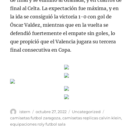
de final y se eliminó al Granada, y en cuartos de
final al Celta. La expectación fue máxima, y en
la ida se consiguió la victoria 1-0 con gol de
Óscar Valdez, mientras que en la vuelta se
defendió fuertemente el empate sin goles, lo
que propició que el Valencia jugara su tercera
final consecutiva en Copa.
Autor
Publicado
Categorías
Etiquetas
istern
octubre 27, 2022
Uncategorized
el
camisetas futbol zaragoza
,
camisetas replicas calvin klein
,
equipaciones roly futbol sala