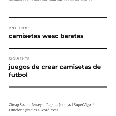
Navegación
ANTERIOR
de
camisetas wesc baratas
Entrada
anterior:
entradas
SIGUIENTE
juegos de crear camisetas de
Entrada
siguiente:
futbol
Cheap Soccer Jerseys | Replica Jerseys | SuperVigo
Funciona gracias a WordPress