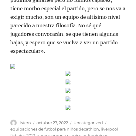
pudimos ganarles pero no fuimos capaces,
tiene morbo especial el partido, pero se nos va a
exigir mucho, son un equipo de altísimo nivel
parecido a nuestra filosofía. No sé qué
jugadores convocarán, se que tienen algunas
bajas, y espero que se vuelva a ver un partido
espectacular».
Autor
Publicado
Categorías
Etiquetas
istern
octubre 27, 2022
Uncategorized
el
equipaciones de futbol para niños decathlon
,
liverpool
fichajes 2017
,
quero comprar camisetas femininas