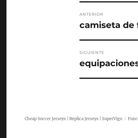
Navegación
ANTERIOR
de
camiseta de 
Entrada
anterior:
entradas
SIGUIENTE
equipaciones 
Entrada
siguiente:
Cheap Soccer Jerseys | Replica Jerseys | SuperVigo
Func