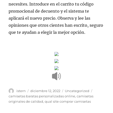
necesites. Introduce en el carrito tu código
promocional de decuento y el sistema te
aplicará el nuevo precio. Observa y lee las
opiniones que otros cientes han escrito, seguro
que te ayudan a elegir la mejor opción.
Autor
Publicado
Categorías
Etiquetas
istern
diciembre 12, 2022
Uncategorized
el
camisetas baratas personalizadas online
,
camisetas
originales de calidad
,
qual site comprar camisetas