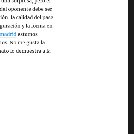
 una sorpresa, pero el
d del oponente debe ser
ón, la calidad del pase
figuración y la forma en
 madrid
estamos
os. No me gusta la
nato lo demuestra a la