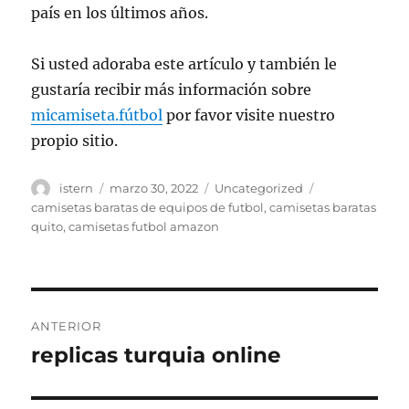
país en los últimos años.
Si usted adoraba este artículo y también le
gustaría recibir más información sobre
micamiseta.fútbol
por favor visite nuestro
propio sitio.
Autor
Publicado
Categorías
Etiquetas
istern
marzo 30, 2022
Uncategorized
el
camisetas baratas de equipos de futbol
,
camisetas baratas
quito
,
camisetas futbol amazon
Navegación
ANTERIOR
de
replicas turquia online
Entrada
anterior:
entradas