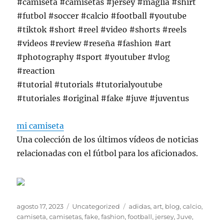
#camiseta #camisetas #jersey #maglia #shirt
#futbol #soccer #calcio #football #youtube
#tiktok #short #reel #video #shorts #reels
#videos #review #reseña #fashion #art
#photography #sport #youtuber #vlog
#reaction
#tutorial #tutorials #tutorialyoutube
#tutoriales #original #fake #juve #juventus
mi camiseta
Una colección de los últimos vídeos de noticias
relacionadas con el fútbol para los aficionados.
Publicado
Categorías
Etiquetas
agosto 17, 2023
Uncategorized
adidas
,
art
,
blog
,
calcio
,
el
camiseta
,
camisetas
,
fake
,
fashion
,
football
,
jersey
,
Juve
,