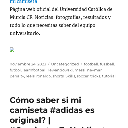
mi camiseta
Página web oficial del Universidad Católica de
Murcia CF. Noticias, fotografías, resultados y
todo lo que necesitas saber del equipo
universitario.
Publicado
Categorías
Etiquetas
noviembre 24, 2023
Uncategorized
football
,
fussball
,
el
futbol
,
learnfootball
,
lewandowski
,
messi
,
neymar
,
penalty
,
reels
,
ronaldo
,
shorts
,
Skills
,
soccer
,
tricks
,
tutorial
Cómo saber si mi
camiseta #adidas es
original? |