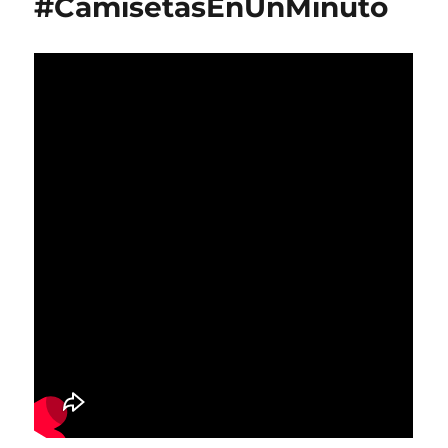
#CamisetasEnUnMinuto