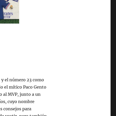
n y el número 23 como
do el mítico Paco Gento
eo al MVP, junto a un
Ríos, cuyo nombre
s consejos para
de vestir, pero también