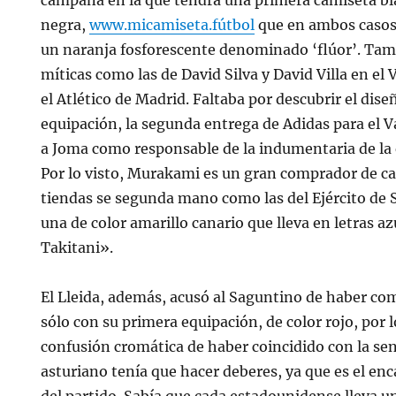
negra,
www.micamiseta.fútbol
que en ambos casos 
un naranja fosforescente denominado ‘flúor’. Tam
míticas como las de David Silva y David Villa en el 
el Atlético de Madrid. Faltaba por descubrir el dise
equipación, la segunda entrega de Adidas para el V
a Joma como responsable de la indumentaria de la 
Por lo visto, Murakami es un gran comprador de c
tiendas se segunda mano como las del Ejército de S
una de color amarillo canario que lleva en letras a
Takitani».
El Lleida, además, acusó al Saguntino de haber co
sólo con su primera equipación, de color rojo, por l
confusión cromática de haber coincidido con la sen
asturiano tenía que hacer deberes, ya que es el en
del partido. Sabía que cada estadounidense lleva 