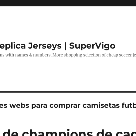
eplica Jerseys | SuperVigo
rms with names & numbers. More shopping selection of cheap soccer je
es webs para comprar camisetas futb
 de champions de ca