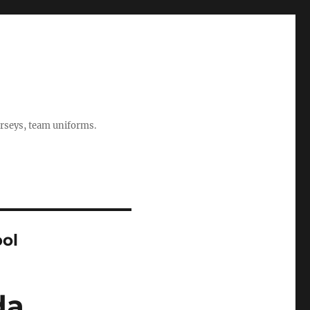
rseys, team uniforms.
ol
da