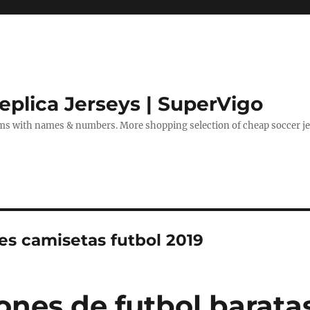
eplica Jerseys | SuperVigo
rms with names & numbers. More shopping selection of cheap soccer je
es camisetas futbol 2019
ones de futbol barata