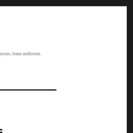
rseys, team uniforms.
s