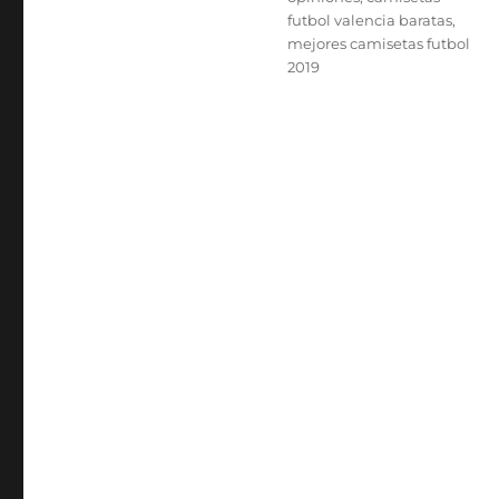
futbol valencia baratas
,
mejores camisetas futbol
2019