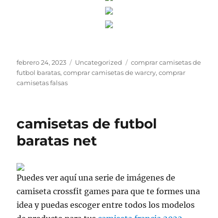
Publicado
Categorías
Etiquetas
febrero 24, 2023
Uncategorized
comprar camisetas de
el
futbol baratas
,
comprar camisetas de warcry
,
comprar
camisetas falsas
camisetas de futbol
baratas net
Puedes ver aquí una serie de imágenes de
camiseta crossfit games para que te formes una
idea y puedas escoger entre todos los modelos