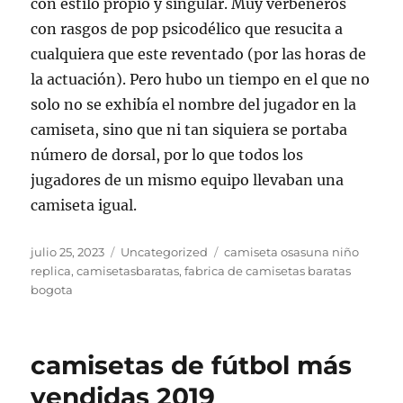
con estilo propio y singular. Muy verbeneros
con rasgos de pop psicodélico que resucita a
cualquiera que este reventado (por las horas de
la actuación). Pero hubo un tiempo en el que no
solo no se exhibía el nombre del jugador en la
camiseta, sino que ni tan siquiera se portaba
número de dorsal, por lo que todos los
jugadores de un mismo equipo llevaban una
camiseta igual.
Publicado
Categorías
Etiquetas
julio 25, 2023
Uncategorized
camiseta osasuna niño
el
replica
,
camisetasbaratas
,
fabrica de camisetas baratas
bogota
camisetas de fútbol más
vendidas 2019