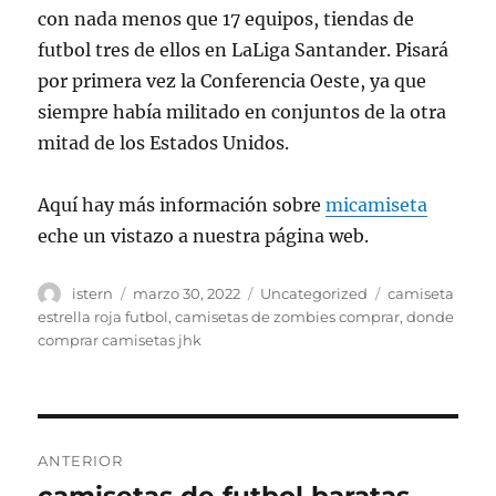
con nada menos que 17 equipos, tiendas de
futbol tres de ellos en LaLiga Santander. Pisará
por primera vez la Conferencia Oeste, ya que
siempre había militado en conjuntos de la otra
mitad de los Estados Unidos.
Aquí hay más información sobre
micamiseta
eche un vistazo a nuestra página web.
Autor
Publicado
Categorías
Etiquetas
istern
marzo 30, 2022
Uncategorized
camiseta
el
estrella roja futbol
,
camisetas de zombies comprar
,
donde
comprar camisetas jhk
Navegación
ANTERIOR
de
Entrada