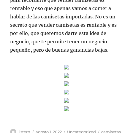
para recordarte que vender camisetas es
rentable y eso que apenas vamos a comer a
hablar de las camisetas importadas. No es un
secreto que vender camisetas es rentable y es
por ello, que queremos darte esta idea de
negocio, que te permite tener un negocio
pequeño, pero de buenas ganancias bajas.
Autor
Publicado
Categorías
Etiquetas
istern
agosto 1, 2022
Uncategorized
camisetas