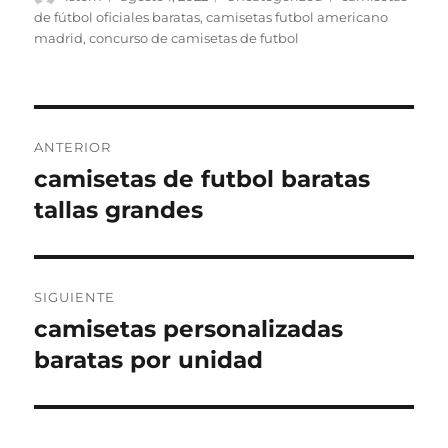
el
de fútbol oficiales baratas
,
camisetas futbol americano
madrid
,
concurso de camisetas de futbol
Navegación
ANTERIOR
de
camisetas de futbol baratas
Entrada
anterior:
tallas grandes
entradas
SIGUIENTE
camisetas personalizadas
Entrada
siguiente:
baratas por unidad