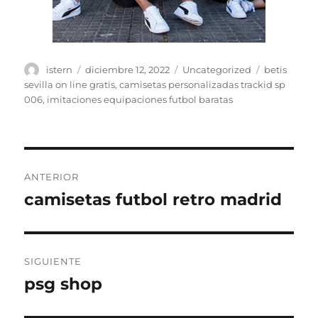
Autor
Publicado
Categorías
Etiquetas
istern
diciembre 12, 2022
Uncategorized
betis
el
sevilla on line gratis
,
camisetas personalizadas trackid sp
006
,
imitaciones equipaciones futbol baratas
Navegación
ANTERIOR
de
camisetas futbol retro madrid
Entrada
anterior:
entradas
SIGUIENTE
psg shop
Entrada
siguiente: