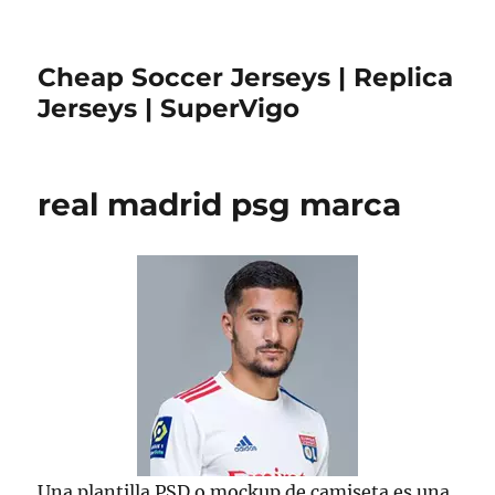
Cheap Soccer Jerseys | Replica
Jerseys | SuperVigo
real madrid psg marca
Una plantilla PSD o mockup de camiseta es una