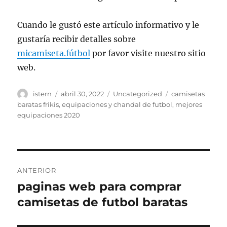
Cuando le gustó este artículo informativo y le
gustaría recibir detalles sobre
micamiseta.fútbol
por favor visite nuestro sitio
web.
Autor
Publicado
Categorías
Etiquetas
istern
abril 30, 2022
Uncategorized
camisetas
el
baratas frikis
,
equipaciones y chandal de futbol
,
mejores
equipaciones 2020
Navegación
ANTERIOR
de
paginas web para comprar
Entrada
anterior:
camisetas de futbol baratas
entradas