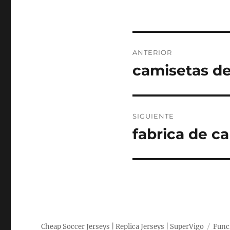
Navegación
ANTERIOR
de
camisetas de
Entrada
anterior:
entradas
SIGUIENTE
fabrica de c
Entrada
siguiente:
Cheap Soccer Jerseys | Replica Jerseys | SuperVigo
Func