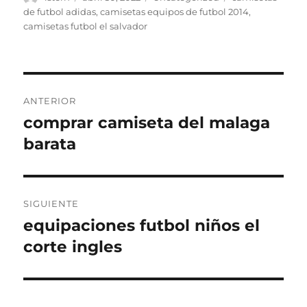
el
de futbol adidas
,
camisetas equipos de futbol 2014
,
camisetas futbol el salvador
Navegación
ANTERIOR
de
comprar camiseta del malaga
Entrada
anterior:
barata
entradas
SIGUIENTE
equipaciones futbol niños el
Entrada
siguiente:
corte ingles