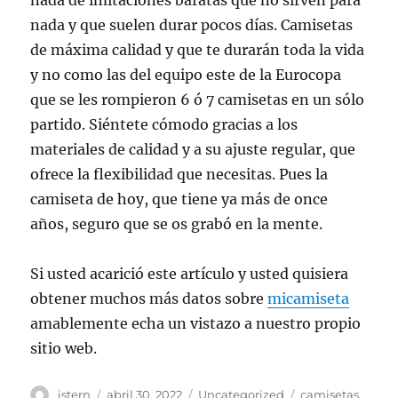
nada de imitaciones baratas que no sirven para
nada y que suelen durar pocos días. Camisetas
de máxima calidad y que te durarán toda la vida
y no como las del equipo este de la Eurocopa
que se les rompieron 6 ó 7 camisetas en un sólo
partido. Siéntete cómodo gracias a los
materiales de calidad y a su ajuste regular, que
ofrece la flexibilidad que necesitas. Pues la
camiseta de hoy, que tiene ya más de once
años, seguro que se os grabó en la mente.
Si usted acarició este artículo y usted quisiera
obtener muchos más datos sobre
micamiseta
amablemente echa un vistazo a nuestro propio
sitio web.
Autor
Publicado
Categorías
Etiquetas
istern
abril 30, 2022
Uncategorized
camisetas