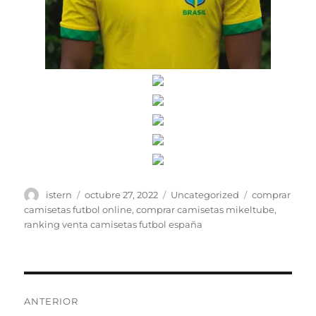
Autor
Publicado
Categorías
Etiquetas
istern
octubre 27, 2022
Uncategorized
comprar
el
camisetas futbol online
,
comprar camisetas mikeltube
,
ranking venta camisetas futbol españa
Navegación
ANTERIOR