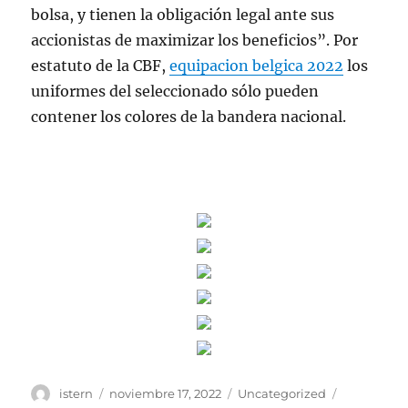
bolsa, y tienen la obligación legal ante sus
accionistas de maximizar los beneficios”. Por
estatuto de la CBF,
equipacion belgica 2022
los
uniformes del seleccionado sólo pueden
contener los colores de la bandera nacional.
Autor
Publicado
Categorías
Etiquetas
istern
noviembre 17, 2022
Uncategorized