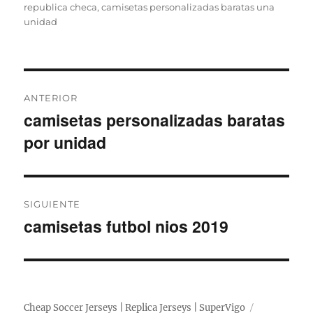
republica checa
,
camisetas personalizadas baratas una
unidad
Navegación
ANTERIOR
de
camisetas personalizadas baratas
Entrada
por unidad
entradas
anterior:
SIGUIENTE
camisetas futbol nios 2019
Entrada
siguiente:
Cheap Soccer Jerseys | Replica Jerseys | SuperVigo