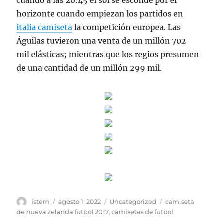
cuando a las 20:45 el sol se esconde por el
horizonte cuando empiezan los partidos en
italia camiseta
la competición europea. Las
Águilas tuvieron una venta de un millón 702
mil elásticas; mientras que los regios presumen
de una cantidad de un millón 299 mil.
Autor
Publicado
Categorías
Etiquetas
istern
agosto 1, 2022
Uncategorized
camiseta
el
de nueva zelanda futbol 2017
,
camisetas de futbol