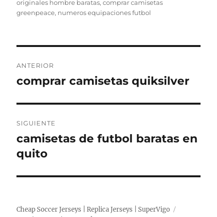
el
originales hombre baratas
,
comprar camisetas
greenpeace
,
numeros equipaciones futbol
Navegación
ANTERIOR
de
comprar camisetas quiksilver
Entrada
anterior:
entradas
SIGUIENTE
camisetas de futbol baratas en
Entrada
siguiente:
quito
Cheap Soccer Jerseys | Replica Jerseys | SuperVigo