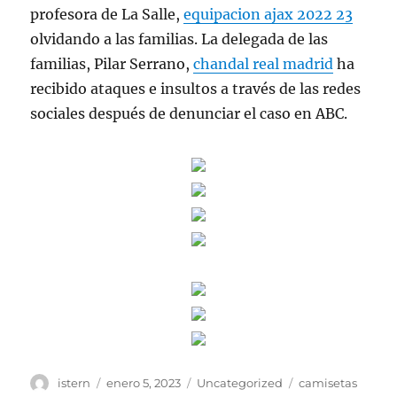
profesora de La Salle,
equipacion ajax 2022 23
olvidando a las familias. La delegada de las
familias, Pilar Serrano,
chandal real madrid
ha
recibido ataques e insultos a través de las redes
sociales después de denunciar el caso en ABC.
Autor
Publicado
Categorías
Etiquetas
istern
enero 5, 2023
Uncategorized
camisetas