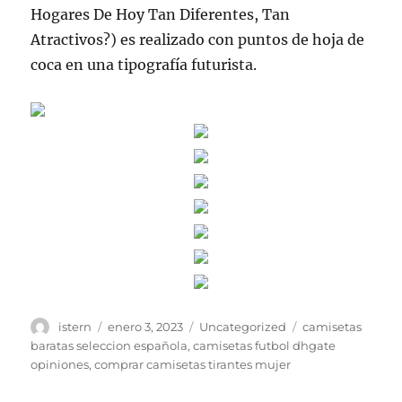
Hogares De Hoy Tan Diferentes, Tan
Atractivos?) es realizado con puntos de hoja de
coca en una tipografía futurista.
Autor
Publicado
Categorías
Etiquetas
istern
enero 3, 2023
Uncategorized
camisetas
el
baratas seleccion española
,
camisetas futbol dhgate
opiniones
,
comprar camisetas tirantes mujer