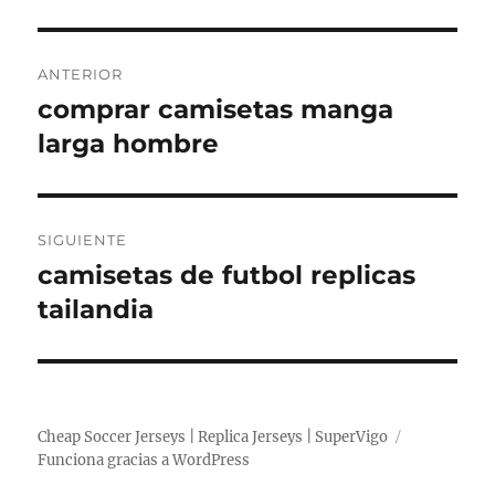
Navegación
ANTERIOR
de
comprar camisetas manga
Entrada
anterior:
larga hombre
entradas
SIGUIENTE
camisetas de futbol replicas
Entrada
siguiente:
tailandia
Cheap Soccer Jerseys | Replica Jerseys | SuperVigo
Funciona gracias a WordPress