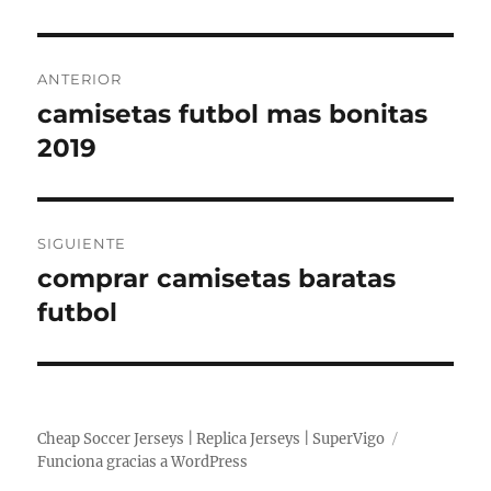
Navegación
ANTERIOR
de
camisetas futbol mas bonitas
Entrada
anterior:
2019
entradas
SIGUIENTE
comprar camisetas baratas
Entrada
siguiente:
futbol
Cheap Soccer Jerseys | Replica Jerseys | SuperVigo
Funciona gracias a WordPress