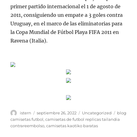
primer partido internacional el 1 de agosto de
2011, consiguiendo un empate a 3 goles contra
Uruguay, en el marco de las eliminatorias para
la Copa Mundial de Fútbol Playa FIFA 2011 en
Ravena (Italia).
Autor
Publicado
Categorías
Etiquetas
istern
septiembre 26, 2022
Uncategorized
blog
el
camisetas futbol
,
camisetas de futbol replicas tailandia
contrareembolso
,
camisetas kaotiko baratas