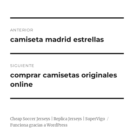
Navegación
ANTERIOR
de
camiseta madrid estrellas
Entrada
anterior:
entradas
SIGUIENTE
comprar camisetas originales
Entrada
siguiente:
online
Cheap Soccer Jerseys | Replica Jerseys | SuperVigo
Funciona gracias a WordPress