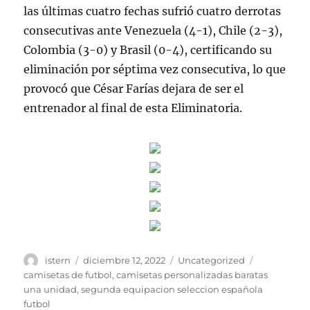
las últimas cuatro fechas sufrió cuatro derrotas
consecutivas ante Venezuela (4-1), Chile (2-3),
Colombia (3-0) y Brasil (0-4), certificando su
eliminación por séptima vez consecutiva, lo que
provocó que César Farías dejara de ser el
entrenador al final de esta Eliminatoria.
Autor
Publicado
Categorías
Etiquetas
istern
diciembre 12, 2022
Uncategorized
el
camisetas de futbol
,
camisetas personalizadas baratas
una unidad
,
segunda equipacion seleccion española
futbol