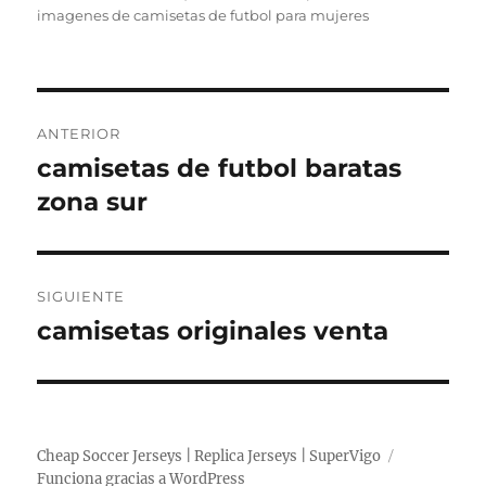
imagenes de camisetas de futbol para mujeres
Navegación
ANTERIOR
de
camisetas de futbol baratas
Entrada
anterior:
zona sur
entradas
SIGUIENTE
camisetas originales venta
Entrada
siguiente:
Cheap Soccer Jerseys | Replica Jerseys | SuperVigo
Funciona gracias a WordPress