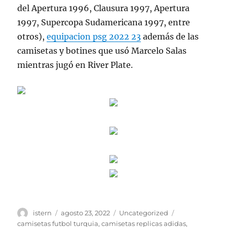
del Apertura 1996, Clausura 1997, Apertura
1997, Supercopa Sudamericana 1997, entre
otros),
equipacion psg 2022 23
además de las
camisetas y botines que usó Marcelo Salas
mientras jugó en River Plate.
Autor
Publicado
Categorías
Etiquetas
istern
agosto 23, 2022
Uncategorized
el
camisetas futbol turquia
,
camisetas replicas adidas
,