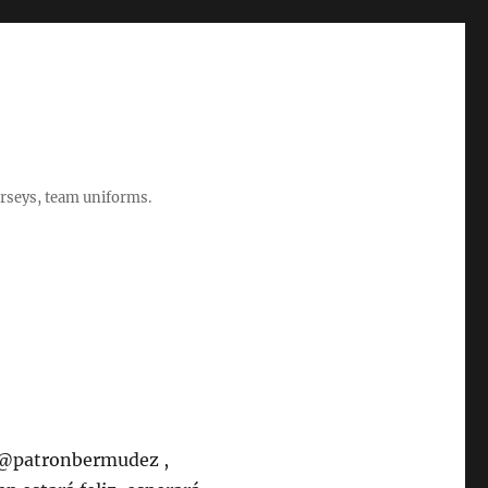
rseys, team uniforms.
l @patronbermudez ,