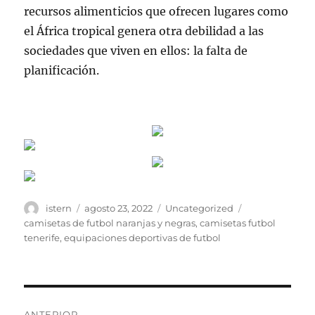
recursos alimenticios que ofrecen lugares como
el África tropical genera otra debilidad a las
sociedades que viven en ellos: la falta de
planificación.
Autor
Publicado
Categorías
Etiquetas
istern
agosto 23, 2022
Uncategorized
el
camisetas de futbol naranjas y negras
,
camisetas futbol
tenerife
,
equipaciones deportivas de futbol
Navegación
ANTERIOR