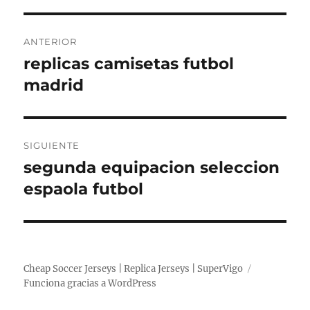
Navegación
ANTERIOR
de
replicas camisetas futbol
Entrada
anterior:
madrid
entradas
SIGUIENTE
segunda equipacion seleccion
Entrada
siguiente:
espaola futbol
Cheap Soccer Jerseys | Replica Jerseys | SuperVigo
Funciona gracias a WordPress