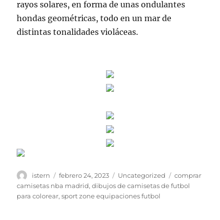
rayos solares, en forma de unas ondulantes
hondas geométricas, todo en un mar de
distintas tonalidades violáceas.
Autor
Publicado
Categorías
Etiquetas
istern
febrero 24, 2023
Uncategorized
comprar
el
camisetas nba madrid
,
dibujos de camisetas de futbol
para colorear
,
sport zone equipaciones futbol