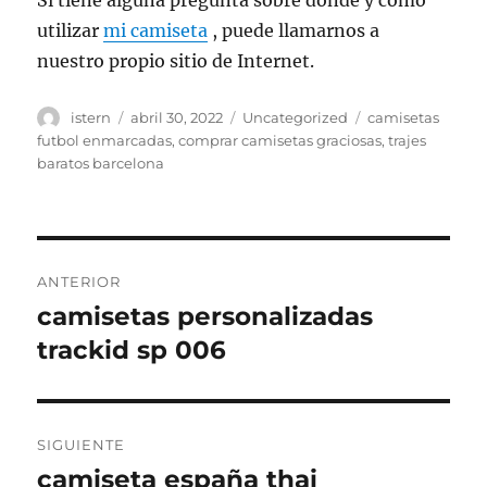
Si tiene alguna pregunta sobre dónde y cómo
utilizar
mi camiseta
, puede llamarnos a
nuestro propio sitio de Internet.
Autor
Publicado
Categorías
Etiquetas
istern
abril 30, 2022
Uncategorized
camisetas
el
futbol enmarcadas
,
comprar camisetas graciosas
,
trajes
baratos barcelona
Navegación
ANTERIOR
de
camisetas personalizadas
Entrada
anterior:
trackid sp 006
entradas
SIGUIENTE
camiseta españa thai
Entrada