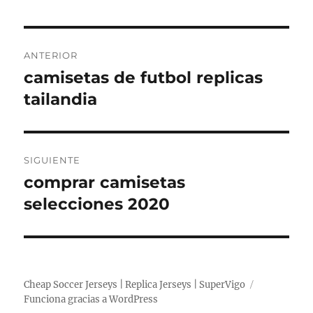
Navegación
ANTERIOR
de
camisetas de futbol replicas
Entrada
anterior:
tailandia
entradas
SIGUIENTE
comprar camisetas
Entrada
siguiente:
selecciones 2020
Cheap Soccer Jerseys | Replica Jerseys | SuperVigo
Funciona gracias a WordPress