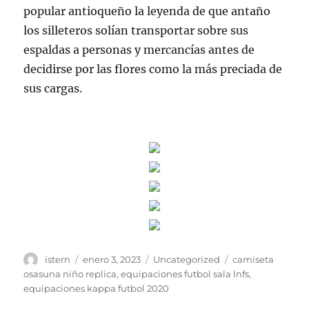
popular antioqueño la leyenda de que antaño
los silleteros solían transportar sobre sus
espaldas a personas y mercancías antes de
decidirse por las flores como la más preciada de
sus cargas.
Autor
Publicado
Categorías
Etiquetas
istern
enero 3, 2023
Uncategorized
camiseta
el
osasuna niño replica
,
equipaciones futbol sala lnfs
,
equipaciones kappa futbol 2020