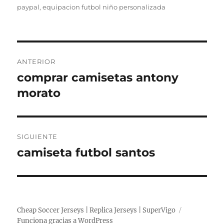
paypal
,
equipacion futbol niño personalizada
Navegación
ANTERIOR
de
comprar camisetas antony
Entrada
anterior:
morato
entradas
SIGUIENTE
camiseta futbol santos
Entrada
siguiente:
Cheap Soccer Jerseys | Replica Jerseys | SuperVigo
Funciona gracias a WordPress