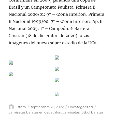
Corinthians en 2009, ganando una Copa de
Brasil y un Campeonato Paulista. Primera B
Nacional 2000/01: 9° – ‹Zona Interior›. Primera
B Nacional 1999/00: 7° – ‹Zona Interior›. Ap. B
Nacional 2005: 1° – Campeón. ↑ Barrera,
Cristian (18 de diciembre de 2020). «Las
imágenes del nuevo súper estadio de la UC».
Autor
Publicado
Categorías
Etiquetas
istern
septiembre 26, 2022
Uncategorized
el
camisetas baratas en decathlon
,
camisetas futbol baratas