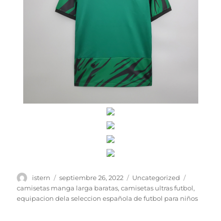
Autor
Publicado
Categorías
Etiquetas
istern
septiembre 26, 2022
Uncategorized
el
camisetas manga larga baratas
,
camisetas ultras futbol
,
equipacion dela seleccion española de futbol para niños