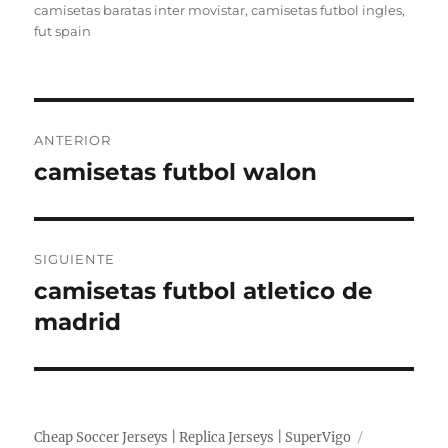
el
camisetas baratas inter movistar
,
camisetas futbol ingles
,
fut spain
Navegación
ANTERIOR
de
camisetas futbol walon
Entrada
anterior:
entradas
SIGUIENTE
camisetas futbol atletico de
Entrada
siguiente:
madrid
Cheap Soccer Jerseys | Replica Jerseys | SuperVigo