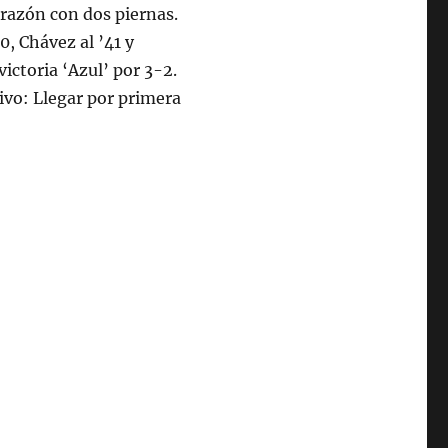
orazón con dos piernas.
, Chávez al ’41 y
ictoria ‘Azul’ por 3-2.
ivo: Llegar por primera