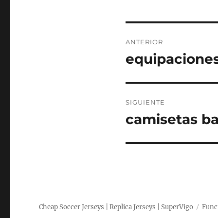
Navegación
ANTERIOR
de
equipaciones
Entrada
anterior:
entradas
SIGUIENTE
camisetas ba
Entrada
siguiente:
Cheap Soccer Jerseys | Replica Jerseys | SuperVigo
Func