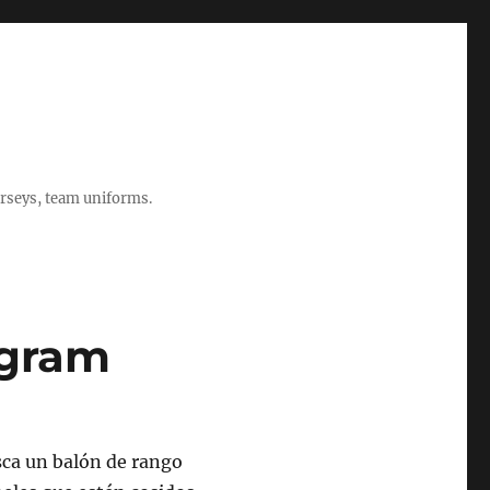
rseys, team uniforms.
agram
sca un balón de rango