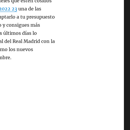
neles que estén cosidos
 2022 23
una de las
aptarlo a tu presupuesto
o y consigues más
 últimos días lo
al del Real Madrid con la
como los nuevos
mbre.