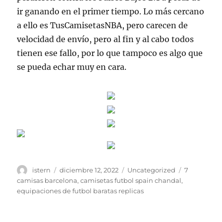
ir ganando en el primer tiempo. Lo más cercano
a ello es TusCamisetasNBA, pero carecen de
velocidad de envío, pero al fin y al cabo todos
tienen ese fallo, por lo que tampoco es algo que
se pueda echar muy en cara.
Autor
Publicado
Categorías
Etiquetas
istern
diciembre 12, 2022
Uncategorized
7
el
camisas barcelona
,
camisetas futbol spain chandal
,
equipaciones de futbol baratas replicas