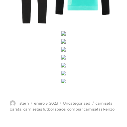
Autor
Publicado
Categorías
Etiquetas
istern
enero 3, 2023
Uncategorized
camiseta
el
barata
,
camisetas futbol space
,
comprar camisetas kenzo