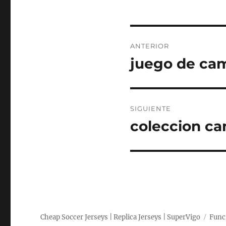
Navegación
ANTERIOR
de
juego de cam
Entrada
anterior:
entradas
SIGUIENTE
coleccion ca
Entrada
siguiente:
Cheap Soccer Jerseys | Replica Jerseys | SuperVigo
Func