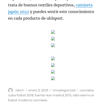
trata de buenos textiles deportivos,
camiseta
japón 2022
y puedes sentir este conocimiento
en cada producto de uhlsport.
Autor
Publicado
Categorías
Etiquetas
istern
enero 3, 2023
Uncategorized
camiseta
el
cuba futbol 2018
,
fuente real madrid 2013
,
odio eterno al
futbol moderno camiseta