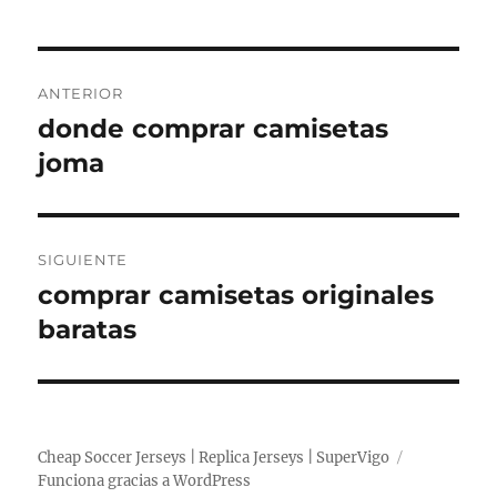
Navegación
ANTERIOR
de
donde comprar camisetas
Entrada
anterior:
joma
entradas
SIGUIENTE
comprar camisetas originales
Entrada
siguiente:
baratas
Cheap Soccer Jerseys | Replica Jerseys | SuperVigo
Funciona gracias a WordPress