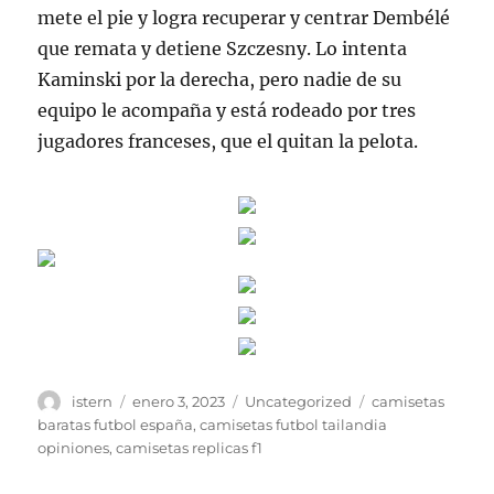
mete el pie y logra recuperar y centrar Dembélé
que remata y detiene Szczesny. Lo intenta
Kaminski por la derecha, pero nadie de su
equipo le acompaña y está rodeado por tres
jugadores franceses, que el quitan la pelota.
Autor
Publicado
Categorías
Etiquetas
istern
enero 3, 2023
Uncategorized
camisetas
el
baratas futbol españa
,
camisetas futbol tailandia
opiniones
,
camisetas replicas f1