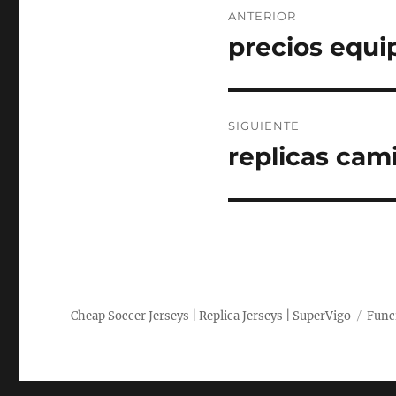
ANTERIOR
de
precios equi
Entrada
anterior:
entradas
SIGUIENTE
replicas cami
Entrada
siguiente:
Cheap Soccer Jerseys | Replica Jerseys | SuperVigo
Func