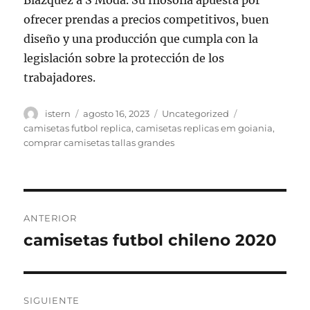
Blázquez a S Moda. Su filosofía apuesta por
ofrecer prendas a precios competitivos, buen
diseño y una producción que cumpla con la
legislación sobre la protección de los
trabajadores.
Autor
Publicado
Categorías
Etiquetas
istern
agosto 16, 2023
Uncategorized
el
camisetas futbol replica
,
camisetas replicas em goiania
,
comprar camisetas tallas grandes
Navegación
ANTERIOR
de
camisetas futbol chileno 2020
Entrada
anterior:
entradas
SIGUIENTE