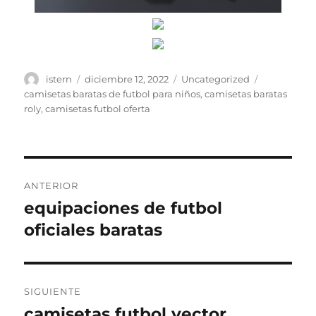
Autor
Publicado
Categorías
Etiquetas
istern
diciembre 12, 2022
Uncategorized
el
camisetas baratas de futbol para niños
,
camisetas baratas
roly
,
camisetas futbol oferta
Navegación
ANTERIOR
de
equipaciones de futbol
Entrada
anterior:
oficiales baratas
entradas
SIGUIENTE
camisetas futbol vector
Entrada